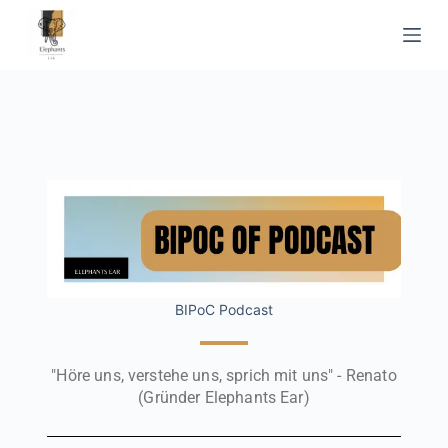
Z
u
m
I
n
h
a
l
t
s
p
r
BIPoC Podcast
i
n
"Höre uns, verstehe uns, sprich mit uns" - Renato
g
(Gründer Elephants Ear)
e
n