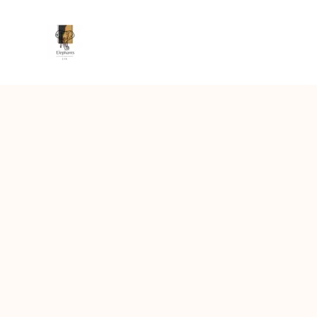
Z
u
m
I
n
h
a
l
t
s
p
r
i
n
g
e
n