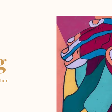
g
chen