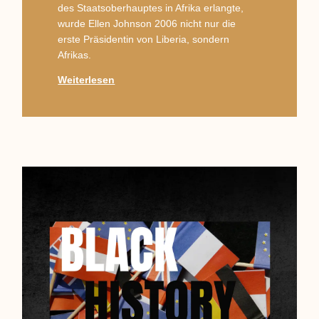
des Staatsoberhauptes in Afrika erlangte,
wurde Ellen Johnson 2006 nicht nur die
erste Präsidentin von Liberia, sondern
Afrikas.
Weiterlesen