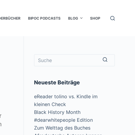
DERBÜCHER
BIPOC PODCASTS
BLOG
SHOP
Neueste Beiträge
eReader tolino vs. Kindle im
kleinen Check
Black History Month
r
#dearwhitepeople Edition
m
Zum Welttag des Buches