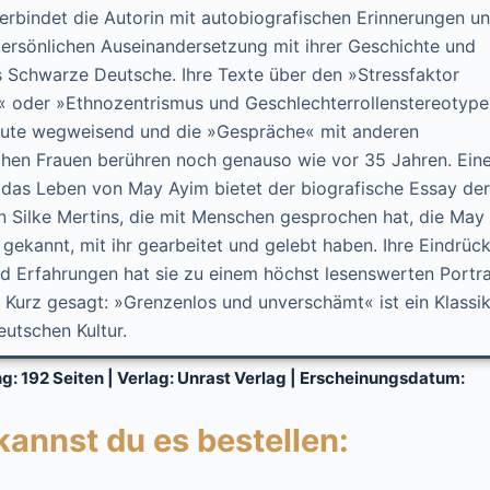
erbindet die Autorin mit autobiografischen Erinnerungen u
ersönlichen Auseinandersetzung mit ihrer Geschichte und
ls Schwarze Deutsche. Ihre Texte über den »Stressfaktor
 oder »Ethnozentrismus und Geschlechterrollenstereotype
eute wegweisend und die »Gespräche« mit anderen
hen Frauen berühren noch genauso wie vor 35 Jahren. Ein
n das Leben von May Ayim bietet der biografische Essay der
in Silke Mertins, die mit Menschen gesprochen hat, die May
gekannt, mit ihr gearbeitet und gelebt haben. Ihre Eindrück
d Erfahrungen hat sie zu einem höchst lesenswerten Portra
. Kurz gesagt: »Grenzenlos und unverschämt« ist ein Klassi
eutschen Kultur.
: 192 Seiten | Verlag: Unrast Verlag | Erscheinungsdatum:
 kannst du es bestellen: