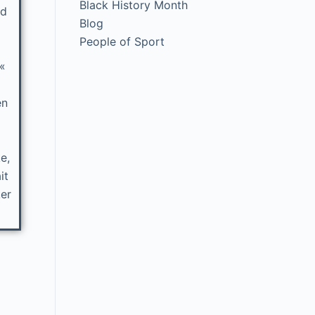
Black History Month
nd
Blog
People of Sport
«
en
e,
it
ker