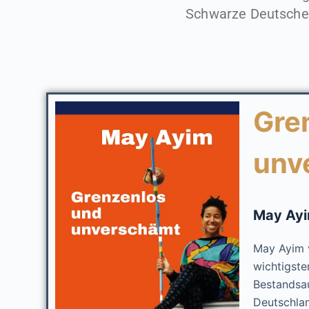
Schwarze Deutsche 
Gre
unv
May Ay
May Ayim v
wichtigste
Bestandsau
Deutschlan