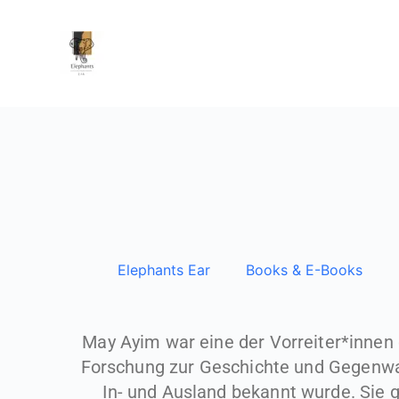
Z
u
m
I
n
h
a
l
t
s
p
Elephants Ear
Books & E-Books
r
i
n
May Ayim war eine der Vorreiter*innen
g
Forschung zur Geschichte und Gegenwart
e
In- und Ausland bekannt wurde. Sie g
n