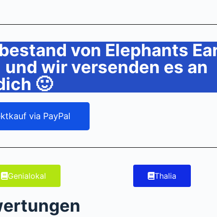
bestand von Elephants Ea
) und wir versenden es an
dich 🙂
ektkauf via PayPal
Genialokal
Thalia
wertungen