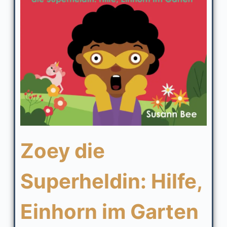
Zoey die
Superheldin: Hilfe,
Einhorn im Garten